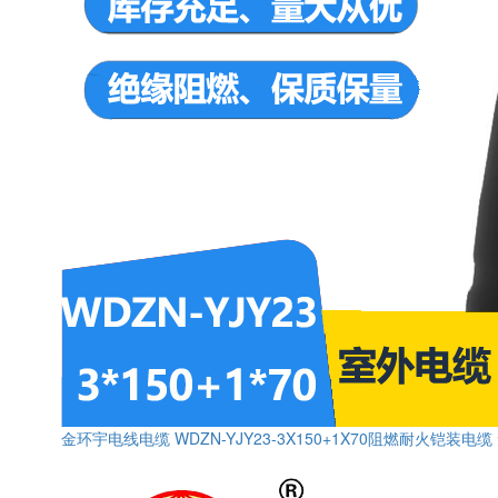
金环宇电线电缆 WDZN-YJY23-3X150+1X70阻燃耐火铠装电