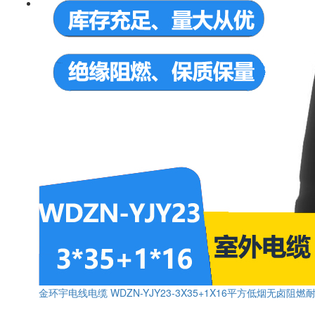
金环宇电线电缆 WDZN-YJY23-3X35+1X16平方低烟无卤阻