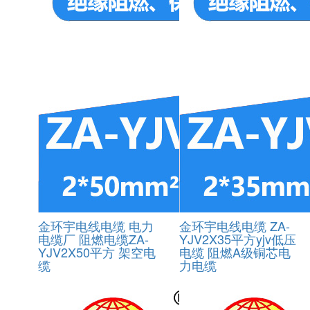
金环宇电线电缆 电力
金环宇电线电缆 ZA-
电缆厂 阻燃电缆ZA-
YJV2X35平方yjv低压
YJV2X50平方 架空电
电缆 阻燃A级铜芯电
缆
力电缆