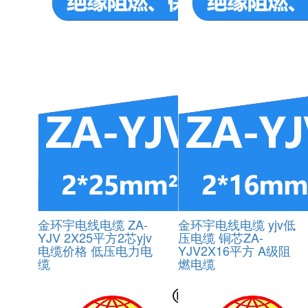
金环宇电线电缆 ZA-
金环宇电线电缆 yjv低
YJV 2X25平方2芯yjv
压电缆 铜芯ZA-
电缆价格 低压电力电
YJV2X16平方 A级阻
缆
燃电缆