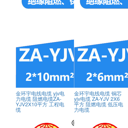
金环宇电线电缆 yjv电
金环宇电线电缆 铜芯
力电缆 阻燃电缆ZA-
yjv电缆 ZA-YJV 2X6
YJV2X10平方 工程电
平方 阻燃电缆 低压电
缆
力电缆