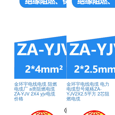
金环宇电线电缆 阻燃
金环宇电线电缆 电力
电缆厂 a类阻燃电缆
电缆型号规格ZA-
ZA-YJV 2X4 yjv电缆
YJV2X2.5平方 2芯阻
价格
燃电缆